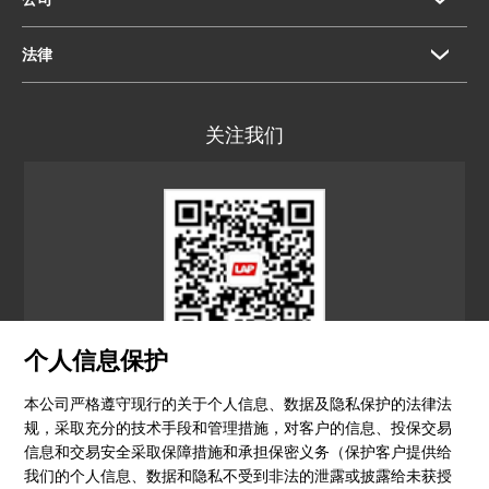
法律
关注我们
个人信息保护
LAP CN
本公司严格遵守现行的关于个人信息、数据及隐私保护的法律法
规，采取充分的技术手段和管理措施，对客户的信息、投保交易
© 2026 镭尔谱激光应用技术（上海）有限公司
信息和交易安全采取保障措施和承担保密义务（保护客户提供给
我们的个人信息、数据和隐私不受到非法的泄露或披露给未获授
隐私政策
印记
沪ICP备15051604号-4
（沪）-非经营