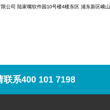
司 陆家嘴软件园10号楼4楼东区 浦东新区峨山路91弄
400 101 7198