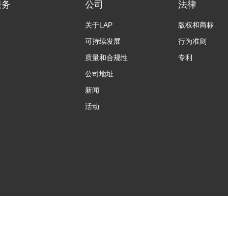
服务
公司
法律
关于LAP
版权和商标
可持续发展
行为准则
质量和合规性
专利
公司地址
新闻
活动
政策
印记
沪ICP备15051604号-4
（沪）-非经营性-2023-029