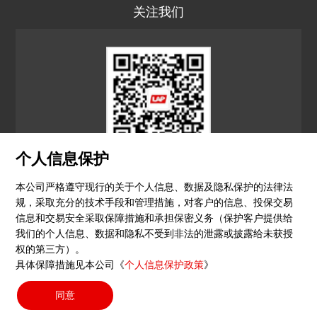
关注我们
个人信息保护
LAP CN
本公司严格遵守现行的关于个人信息、数据及隐私保护的法律法
规，采取充分的技术手段和管理措施，对客户的信息、投保交易
© 2026 镭尔谱激光应用技术（上海）有限公司
信息和交易安全采取保障措施和承担保密义务（保护客户提供给
我们的个人信息、数据和隐私不受到非法的泄露或披露给未获授
隐私政策
印记
沪ICP备15051604号-4
（沪）-非经营
权的第三方）。
具体保障措施见本公司《
个人信息保护政策
》
性-2023-0290
同意
搜索按钮
Search
for: