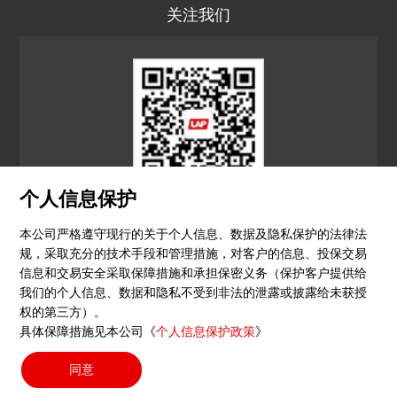
关注我们
个人信息保护
LAP CN
本公司严格遵守现行的关于个人信息、数据及隐私保护的法律法
规，采取充分的技术手段和管理措施，对客户的信息、投保交易
© 2026 镭尔谱激光应用技术（上海）有限公司
信息和交易安全采取保障措施和承担保密义务（保护客户提供给
我们的个人信息、数据和隐私不受到非法的泄露或披露给未获授
隐私政策
印记
沪ICP备15051604号-4
（沪）-非经营
权的第三方）。
具体保障措施见本公司《
个人信息保护政策
》
性-2023-0290
同意
搜索按钮
Search
for: