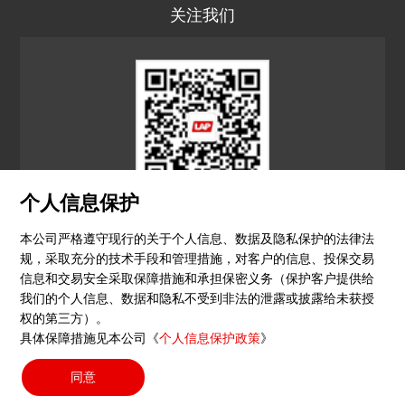
关注我们
个人信息保护
LAP CN
本公司严格遵守现行的关于个人信息、数据及隐私保护的法律法
规，采取充分的技术手段和管理措施，对客户的信息、投保交易
© 2026 镭尔谱激光应用技术（上海）有限公司
信息和交易安全采取保障措施和承担保密义务（保护客户提供给
我们的个人信息、数据和隐私不受到非法的泄露或披露给未获授
隐私政策
印记
沪ICP备15051604号-4
（沪）-非经营
权的第三方）。
具体保障措施见本公司《
个人信息保护政策
》
性-2023-0290
同意
搜索按钮
Search
for: