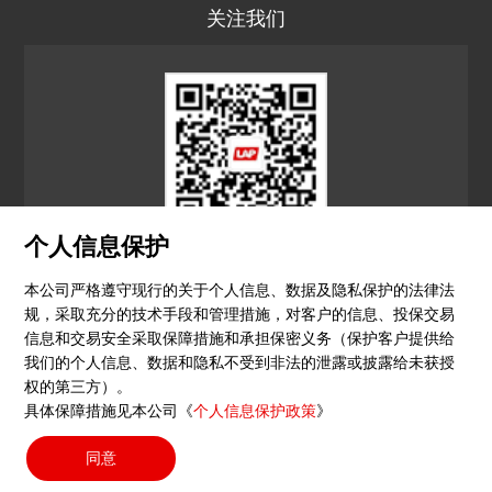
关注我们
个人信息保护
LAP CN
本公司严格遵守现行的关于个人信息、数据及隐私保护的法律法
规，采取充分的技术手段和管理措施，对客户的信息、投保交易
© 2026 镭尔谱激光应用技术（上海）有限公司
信息和交易安全采取保障措施和承担保密义务（保护客户提供给
我们的个人信息、数据和隐私不受到非法的泄露或披露给未获授
隐私政策
印记
沪ICP备15051604号-4
（沪）-非经营
权的第三方）。
具体保障措施见本公司《
个人信息保护政策
》
性-2023-0290
同意
搜索按钮
Search
for: