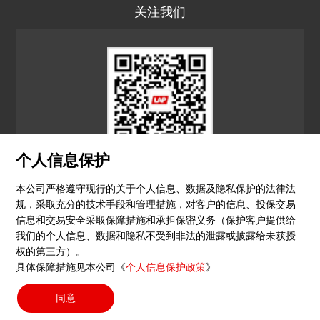
关注我们
个人信息保护
LAP CN
本公司严格遵守现行的关于个人信息、数据及隐私保护的法律法
规，采取充分的技术手段和管理措施，对客户的信息、投保交易
© 2026 镭尔谱激光应用技术（上海）有限公司
信息和交易安全采取保障措施和承担保密义务（保护客户提供给
我们的个人信息、数据和隐私不受到非法的泄露或披露给未获授
隐私政策
印记
沪ICP备15051604号-4
（沪）-非经营
权的第三方）。
具体保障措施见本公司《
个人信息保护政策
》
性-2023-0290
同意
搜索按钮
Search
for: