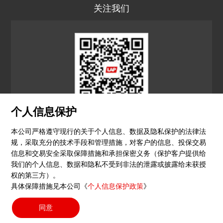
关注我们
个人信息保护
LAP CN
本公司严格遵守现行的关于个人信息、数据及隐私保护的法律法
规，采取充分的技术手段和管理措施，对客户的信息、投保交易
© 2026 镭尔谱激光应用技术（上海）有限公司
信息和交易安全采取保障措施和承担保密义务（保护客户提供给
我们的个人信息、数据和隐私不受到非法的泄露或披露给未获授
隐私政策
印记
沪ICP备15051604号-4
（沪）-非经营
权的第三方）。
具体保障措施见本公司《
个人信息保护政策
》
性-2023-0290
同意
搜索按钮
Search
for: