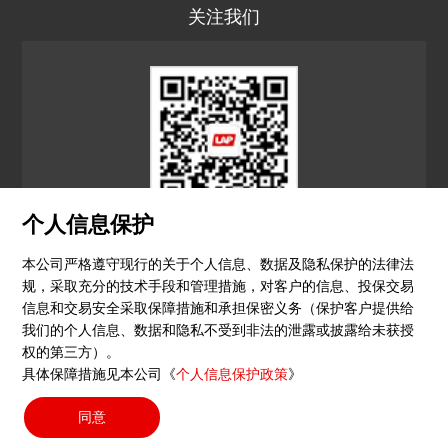
关注我们
个人信息保护
LAP CN
本公司严格遵守现行的关于个人信息、数据及隐私保护的法律法
规，采取充分的技术手段和管理措施，对客户的信息、投保交易
© 2026 镭尔谱激光应用技术（上海）有限公司
信息和交易安全采取保障措施和承担保密义务（保护客户提供给
我们的个人信息、数据和隐私不受到非法的泄露或披露给未获授
隐私政策
印记
沪ICP备15051604号-4
（沪）-非经营
权的第三方）。
具体保障措施见本公司《
个人信息保护政策
》
性-2023-0290
同意
搜索按钮
Search
for: