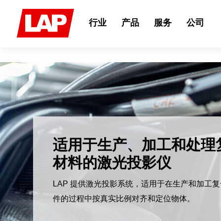
Search
for:
行业
产品
服务
公司
适用于钢铁行业的激光测
统
LAP 基于激光的非接触式测量系统是轧钢厂用
触式质量保证的先进解决方案。