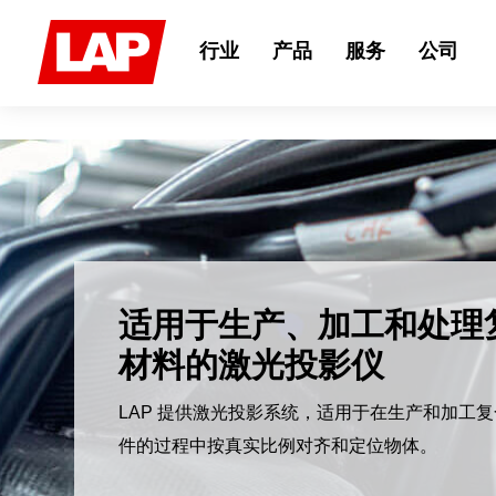
Search
for:
行业
产品
服务
公司
适用于钢铁行业的激光
统
LAP 基于激光的非接触式测量系统是轧钢厂
触式质量保证的先进解决方案。