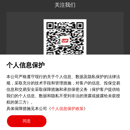
关注我们
个人信息保护
LAP CN
本公司严格遵守现行的关于个人信息、数据及隐私保护的法律法
规，采取充分的技术手段和管理措施，对客户的信息、投保交易
© 2026 镭尔谱激光应用技术（上海）有限公司
信息和交易安全采取保障措施和承担保密义务（保护客户提供给
我们的个人信息、数据和隐私不受到非法的泄露或披露给未获授
隐私政策
印记
沪ICP备15051604号-4
（沪）-非经营
权的第三方）。
具体保障措施见本公司《
个人信息保护政策
》
性-2023-0290
同意
搜索按钮
Search
for: