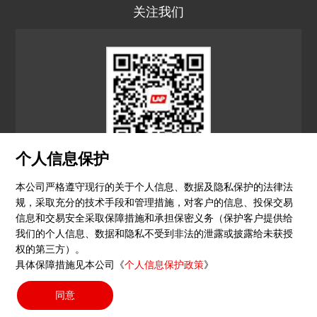
关注我们
个人信息保护
LAP CN
本公司严格遵守现行的关于个人信息、数据及隐私保护的法律法
规，采取充分的技术手段和管理措施，对客户的信息、投保交易
© 2026 镭尔谱激光应用技术（上海）有限公司
信息和交易安全采取保障措施和承担保密义务（保护客户提供给
我们的个人信息、数据和隐私不受到非法的泄露或披露给未获授
隐私政策
印记
沪ICP备15051604号-4
（沪）-非经营
权的第三方）。
具体保障措施见本公司《
个人信息保护政策
》
性-2023-0290
同意
搜索按钮
Search
for: