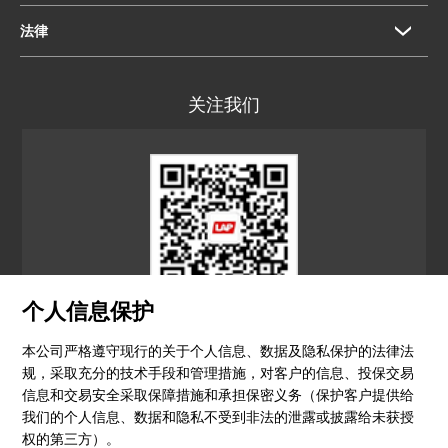
法律
关注我们
个人信息保护
LAP CN
本公司严格遵守现行的关于个人信息、数据及隐私保护的法律法
规，采取充分的技术手段和管理措施，对客户的信息、投保交易
© 2026 镭尔谱激光应用技术（上海）有限公司
信息和交易安全采取保障措施和承担保密义务（保护客户提供给
我们的个人信息、数据和隐私不受到非法的泄露或披露给未获授
隐私政策
印记
沪ICP备15051604号-4
（沪）-非经营
权的第三方）。