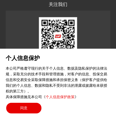
关注我们
个人信息保护
LAP CN
本公司严格遵守现行的关于个人信息、数据及隐私保护的法律法
规，采取充分的技术手段和管理措施，对客户的信息、投保交易
© 2026 镭尔谱激光应用技术（上海）有限公司
信息和交易安全采取保障措施和承担保密义务（保护客户提供给
我们的个人信息、数据和隐私不受到非法的泄露或披露给未获授
隐私政策
印记
沪ICP备15051604号-4
（沪）-非经营
权的第三方）。
具体保障措施见本公司《
个人信息保护政策
》
性-2023-0290
同意
搜索按钮
Search
for: