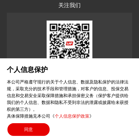
关注我们
个人信息保护
LAP CN
本公司严格遵守现行的关于个人信息、数据及隐私保护的法律法
规，采取充分的技术手段和管理措施，对客户的信息、投保交易
© 2026 镭尔谱激光应用技术（上海）有限公司
信息和交易安全采取保障措施和承担保密义务（保护客户提供给
我们的个人信息、数据和隐私不受到非法的泄露或披露给未获授
隐私政策
印记
沪ICP备15051604号-4
（沪）-非经营
权的第三方）。
具体保障措施见本公司《
个人信息保护政策
》
性-2023-0290
同意
搜索按钮
Search
for: