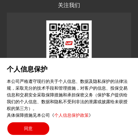
关注我们
个人信息保护
LAP CN
本公司严格遵守现行的关于个人信息、数据及隐私保护的法律法
规，采取充分的技术手段和管理措施，对客户的信息、投保交易
© 2026 镭尔谱激光应用技术（上海）有限公司
信息和交易安全采取保障措施和承担保密义务（保护客户提供给
我们的个人信息、数据和隐私不受到非法的泄露或披露给未获授
隐私政策
印记
沪ICP备15051604号-4
（沪）-非经营
权的第三方）。
具体保障措施见本公司《
个人信息保护政策
》
性-2023-0290
同意
搜索按钮
Search
for: