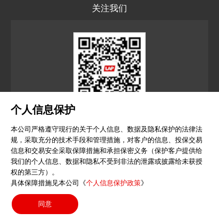
关注我们
个人信息保护
LAP CN
本公司严格遵守现行的关于个人信息、数据及隐私保护的法律法
规，采取充分的技术手段和管理措施，对客户的信息、投保交易
© 2026 镭尔谱激光应用技术（上海）有限公司
信息和交易安全采取保障措施和承担保密义务（保护客户提供给
我们的个人信息、数据和隐私不受到非法的泄露或披露给未获授
隐私政策
印记
沪ICP备15051604号-4
（沪）-非经营
权的第三方）。
具体保障措施见本公司《
个人信息保护政策
》
性-2023-0290
同意
搜索按钮
Search
for: